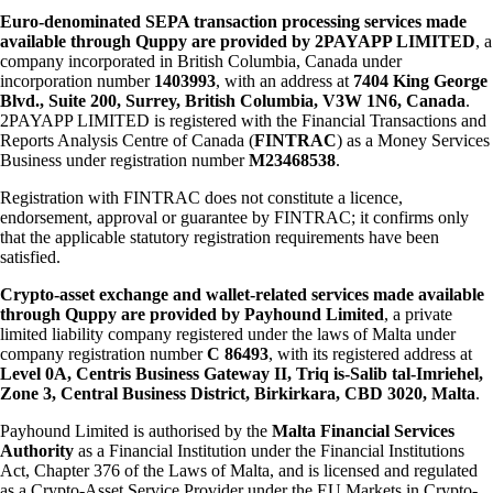
Euro-denominated SEPA transaction processing services made
available through Quppy are provided by 2PAYAPP LIMITED
, a
company incorporated in British Columbia, Canada under
incorporation number
1403993
, with an address at
7404 King George
Blvd., Suite 200, Surrey, British Columbia, V3W 1N6, Canada
.
2PAYAPP LIMITED is registered with the Financial Transactions and
Reports Analysis Centre of Canada (
FINTRAC
) as a Money Services
Business under registration number
M23468538
.
Registration with FINTRAC does not constitute a licence,
endorsement, approval or guarantee by FINTRAC; it confirms only
that the applicable statutory registration requirements have been
satisfied.
Crypto-asset exchange and wallet-related services made available
through Quppy are provided by Payhound Limited
, a private
limited liability company registered under the laws of Malta under
company registration number
C 86493
, with its registered address at
Level 0A, Centris Business Gateway II, Triq is-Salib tal-Imriehel,
Zone 3, Central Business District, Birkirkara, CBD 3020, Malta
.
Payhound Limited is authorised by the
Malta Financial Services
Authority
as a Financial Institution under the Financial Institutions
Act, Chapter 376 of the Laws of Malta, and is licensed and regulated
as a Crypto-Asset Service Provider under the EU Markets in Crypto-