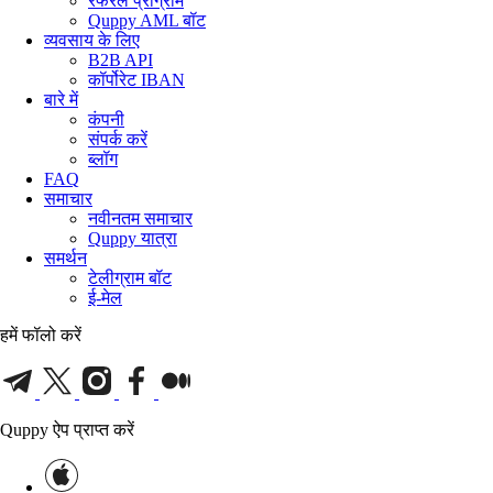
रेफरल प्रोग्राम
Quppy AML बॉट
व्यवसाय के लिए
B2B API
कॉर्पोरेट IBAN
बारे में
कंपनी
संपर्क करें
ब्लॉग
FAQ
समाचार
नवीनतम समाचार
Quppy यात्रा
समर्थन
टेलीग्राम बॉट
ई-मेल
हमें फॉलो करें
Quppy ऐप प्राप्त करें