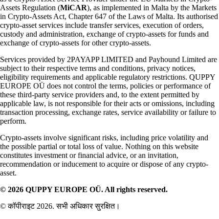
Assets Regulation (
MiCAR
), as implemented in Malta by the Markets
in Crypto-Assets Act, Chapter 647 of the Laws of Malta. Its authorised
crypto-asset services include transfer services, execution of orders,
custody and administration, exchange of crypto-assets for funds and
exchange of crypto-assets for other crypto-assets.
Services provided by 2PAYAPP LIMITED and Payhound Limited are
subject to their respective terms and conditions, privacy notices,
eligibility requirements and applicable regulatory restrictions. QUPPY
EUROPE OÜ does not control the terms, policies or performance of
these third-party service providers and, to the extent permitted by
applicable law, is not responsible for their acts or omissions, including
transaction processing, exchange rates, service availability or failure to
perform.
Crypto-assets involve significant risks, including price volatility and
the possible partial or total loss of value. Nothing on this website
constitutes investment or financial advice, or an invitation,
recommendation or inducement to acquire or dispose of any crypto-
asset.
© 2026 QUPPY EUROPE OÜ. All rights reserved.
© कॉपीराइट 2026. सभी अधिकार सुरक्षित।