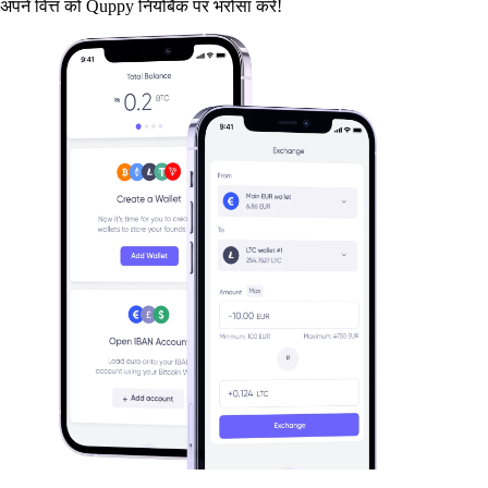
अपने वित्त को Quppy नियोबैंक पर भरोसा करें!