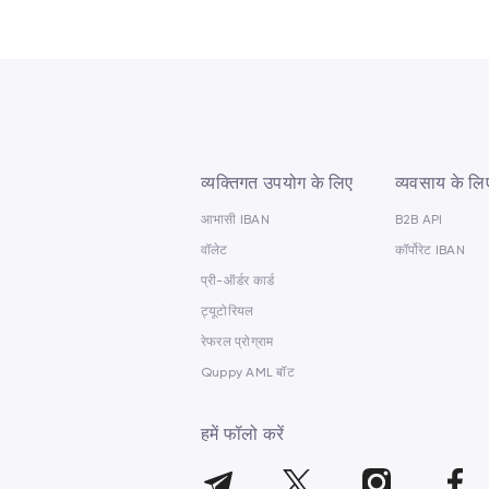
व्यक्तिगत उपयोग के लिए
व्यवसाय के लि
आभासी IBAN
B2B API
वॉलेट
कॉर्पोरेट IBAN
प्री-ऑर्डर कार्ड
ट्यूटोरियल
रेफरल प्रोग्राम
Quppy AML बॉट
हमें फॉलो करें