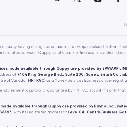
न
 company having its registered address at Harju maakond, Tallinn, Keskl
 related services. Quppy is not a bank or financial institution, doe
ices made available through Quppy are provided by 2PAYAPP LIM
address at
7404 King George Blvd., Suite 200, Surrey, British Colu
ntre of Canada (
FINTRAC
) as a Money Services Business under regist
, endorsement, approval or guarantee by FINTRAC; it confirms only that
 made available through Quppy are provided by Payhound Limite
 86493
, with its registered address at
Level 0A, Centris Business Gate