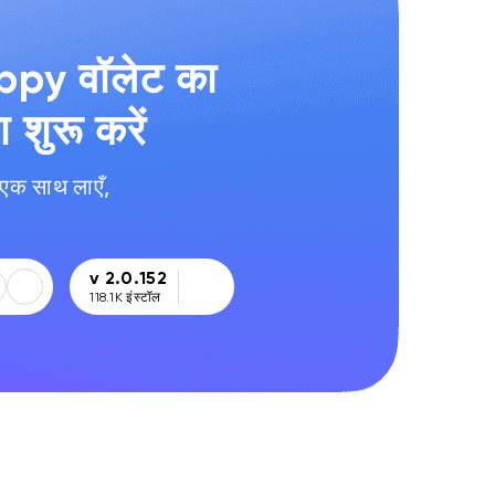
py वॉलेट का
शुरू करें
क साथ लाएँ,
v 2.0.152
118.1K
इंस्टॉल