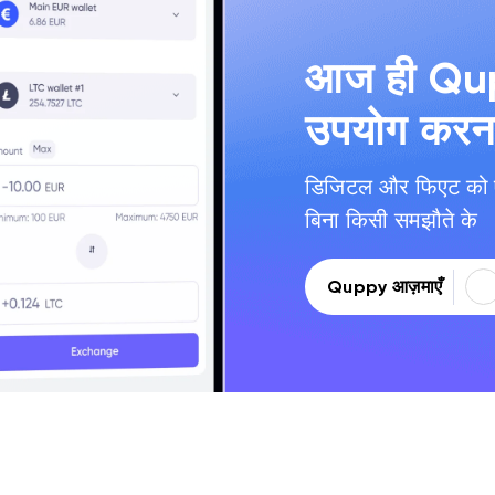
आज ही Qup
उपयोग करना 
डिजिटल और फिएट को ए
बिना किसी समझौते के
Quppy आज़माएँ