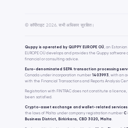
© कॉपीराइट 2026. सभी अधिकार सुरक्षित।
Quppy is operated by QUPPY EUROPE OÜ
, an Estonian
EUROPE OÜ develops and provides the Quppy software and
financial or consulting advice.
Euro-denominated SEPA transaction processing serv
Canada under incorporation number
1403993
, with an 
with the Financial Transactions and Reports Analysis Ce
Registration with FINTRAC does not constitute a licence
been satisfied.
Crypto-asset exchange and wallet-related services
the laws of Malta under company registration number
C
Business District, Birkirkara, CBD 3020, Malta
.