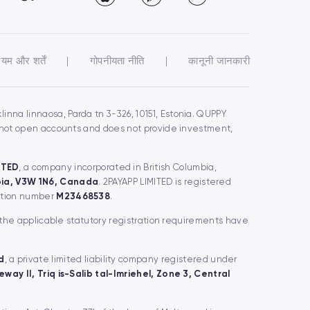
ियम और शर्तें
|
गोपनीयता नीति
|
कानूनी जानकारी
inna linnaosa, Parda tn 3-326, 10151, Estonia. QUPPY
s not open accounts and does not provide investment,
ITED
, a company incorporated in British Columbia,
mbia, V3W 1N6, Canada
. 2PAYAPP LIMITED is registered
ration number
M23468538
.
 the applicable statutory registration requirements have
d
, a private limited liability company registered under
way II, Triq is-Salib tal-Imriehel, Zone 3, Central