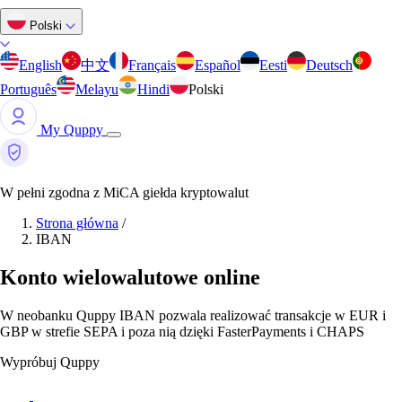
Polski
English
中文
Français
Español
Eesti
Deutsch
Português
Melayu
Hindi
Polski
My Quppy
W pełni zgodna z MiCA giełda kryptowalut
Strona główna
/
IBAN
Konto wielowalutowe online
W neobanku Quppy IBAN pozwala realizować transakcje w EUR i
GBP w strefie SEPA i poza nią dzięki FasterPayments i CHAPS
Wypróbuj Quppy