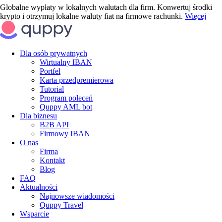
Globalne wypłaty w lokalnych walutach dla firm. Konwertuj środki
krypto i otrzymuj lokalne waluty fiat na firmowe rachunki.
Więcej
Dla osób prywatnych
Wirtualny IBAN
Portfel
Karta przedpremierowa
Tutorial
Program poleceń
Quppy AML bot
Dla biznesu
B2B API
Firmowy IBAN
O nas
Firma
Kontakt
Blog
FAQ
Aktualności
Najnowsze wiadomości
Quppy Travel
Wsparcie