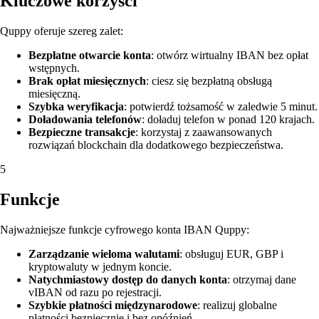
Kluczowe korzyści
Quppy oferuje szereg zalet:
Bezpłatne otwarcie konta
: otwórz wirtualny IBAN bez opłat
wstępnych.
Brak opłat miesięcznych
: ciesz się bezpłatną obsługą
miesięczną.
Szybka weryfikacja
: potwierdź tożsamość w zaledwie 5 minut.
Doładowania telefonów
: doładuj telefon w ponad 120 krajach.
Bezpieczne transakcje
: korzystaj z zaawansowanych
rozwiązań blockchain dla dodatkowego bezpieczeństwa.
5
Funkcje
Najważniejsze funkcje cyfrowego konta IBAN Quppy:
Zarządzanie wieloma walutami
: obsługuj EUR, GBP i
kryptowaluty w jednym koncie.
Natychmiastowy dostęp do danych konta
: otrzymaj dane
vIBAN od razu po rejestracji.
Szybkie płatności międzynarodowe
: realizuj globalne
płatności bezpiecznie i bez opóźnień.