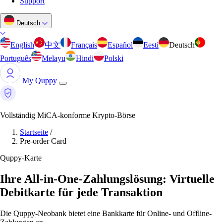
Support
Deutsch
English
中文
Français
Español
Eesti
Deutsch
Português
Melayu
Hindi
Polski
My Quppy
Vollständig MiCA-konforme Krypto-Börse
Startseite
/
Pre-order Card
Quppy-Karte
Ihre All-in-One-Zahlungslösung: Virtuelle
Debitkarte für jede Transaktion
Die Quppy-Neobank bietet eine Bankkarte für Online- und Offline-