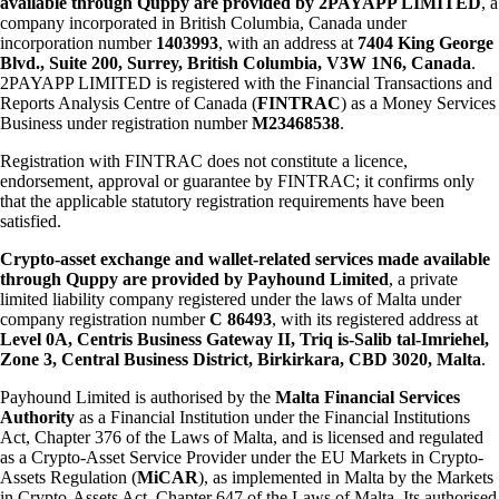
available through Quppy are provided by 2PAYAPP LIMITED
, a
company incorporated in British Columbia, Canada under
incorporation number
1403993
, with an address at
7404 King George
Blvd., Suite 200, Surrey, British Columbia, V3W 1N6, Canada
.
2PAYAPP LIMITED is registered with the Financial Transactions and
Reports Analysis Centre of Canada (
FINTRAC
) as a Money Services
Business under registration number
M23468538
.
Registration with FINTRAC does not constitute a licence,
endorsement, approval or guarantee by FINTRAC; it confirms only
that the applicable statutory registration requirements have been
satisfied.
Crypto-asset exchange and wallet-related services made available
through Quppy are provided by Payhound Limited
, a private
limited liability company registered under the laws of Malta under
company registration number
C 86493
, with its registered address at
Level 0A, Centris Business Gateway II, Triq is-Salib tal-Imriehel,
Zone 3, Central Business District, Birkirkara, CBD 3020, Malta
.
Payhound Limited is authorised by the
Malta Financial Services
Authority
as a Financial Institution under the Financial Institutions
Act, Chapter 376 of the Laws of Malta, and is licensed and regulated
as a Crypto-Asset Service Provider under the EU Markets in Crypto-
Assets Regulation (
MiCAR
), as implemented in Malta by the Markets
in Crypto-Assets Act, Chapter 647 of the Laws of Malta. Its authorised