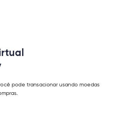
rtual
y
, você pode transacionar usando moedas
ompras.