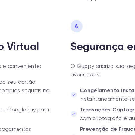
4
 Virtual
Segurança e
s e conveniente:
O Quppy prioriza sua seg
avançados:
s do seu cartão
 compras seguras na
Congelamento Inst
instantaneamente se
 ou GooglePay para
Transações Criptog
com criptografia e au
e pagamentos
Prevenção de Fraud