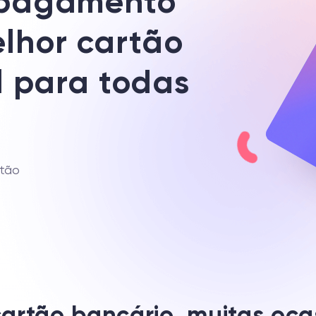
 pagamento
lhor cartão
l para todas
tão
artão bancário, muitas oca