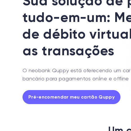
Sua solução de
tudo-em-um: Me
de débito virtua
as transações
O neobank Quppy está oferecendo um car
bancário para pagamentos online e offline
Pré-encomendar meu cartão Quppy
Um c