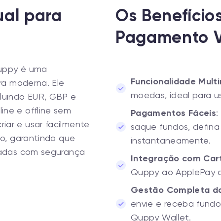
ual para
Os Benefício
Pagamento V
Quppy é uma
Funcionalidade Mul
ira moderna. Ele
moedas, ideal para us
cluindo EUR, GBP e
ne e offline sem
Pagamentos Fáceis
:
iar e usar facilmente
saque fundos, defina 
to, garantindo que
instantaneamente.
ciadas com segurança
Integração com Cart
Quppy ao ApplePay o
Gestão Completa d
envie e receba fundo
Quppy Wallet.