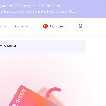
presas. Converta seus fundos em
s em suas contas corporativas locais.
Mais
s
Suporte
Português
My
Quppy
m o MiCA