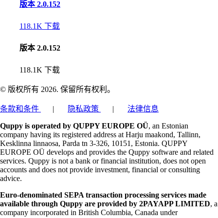
版本 2.0.152
118.1K
下载
版本 2.0.152
118.1K
下载
© 版权所有 2026. 保留所有权利。
条款和条件
|
隐私政策
|
法律信息
Quppy is operated by QUPPY EUROPE OÜ
, an Estonian
company having its registered address at Harju maakond, Tallinn,
Kesklinna linnaosa, Parda tn 3-326, 10151, Estonia. QUPPY
EUROPE OÜ develops and provides the Quppy software and related
services. Quppy is not a bank or financial institution, does not open
accounts and does not provide investment, financial or consulting
advice.
Euro-denominated SEPA transaction processing services made
available through Quppy are provided by 2PAYAPP LIMITED
, a
company incorporated in British Columbia, Canada under