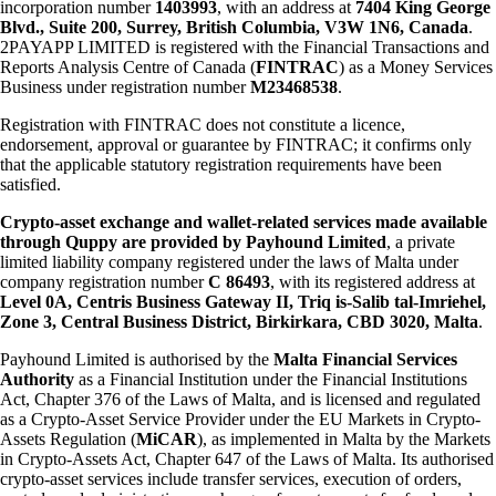
incorporation number
1403993
, with an address at
7404 King George
Blvd., Suite 200, Surrey, British Columbia, V3W 1N6, Canada
.
2PAYAPP LIMITED is registered with the Financial Transactions and
Reports Analysis Centre of Canada (
FINTRAC
) as a Money Services
Business under registration number
M23468538
.
Registration with FINTRAC does not constitute a licence,
endorsement, approval or guarantee by FINTRAC; it confirms only
that the applicable statutory registration requirements have been
satisfied.
Crypto-asset exchange and wallet-related services made available
through Quppy are provided by Payhound Limited
, a private
limited liability company registered under the laws of Malta under
company registration number
C 86493
, with its registered address at
Level 0A, Centris Business Gateway II, Triq is-Salib tal-Imriehel,
Zone 3, Central Business District, Birkirkara, CBD 3020, Malta
.
Payhound Limited is authorised by the
Malta Financial Services
Authority
as a Financial Institution under the Financial Institutions
Act, Chapter 376 of the Laws of Malta, and is licensed and regulated
as a Crypto-Asset Service Provider under the EU Markets in Crypto-
Assets Regulation (
MiCAR
), as implemented in Malta by the Markets
in Crypto-Assets Act, Chapter 647 of the Laws of Malta. Its authorised
crypto-asset services include transfer services, execution of orders,