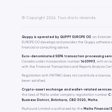
© Copyright 2026. Tous droits réservés.
Quppy is operated by QUPPY EUROPE OÜ
, an Estonian
EUROPE OÜ develops and provides the Quppy software and
financial or consulting advice.
Euro-denominated SEPA transaction processing serv
Canada under incorporation number
1403993
, with an 
with the Financial Transactions and Reports Analysis Ce
Registration with FINTRAC does not constitute a licence
been satisfied.
Crypto-asset exchange and wallet-related services
the laws of Malta under company registration number
C
Business District, Birkirkara, CBD 3020, Malta
.
Payhound Limited is authorised by the
Malta Financial 