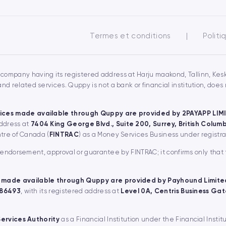
Termes et conditions
|
Politi
 company having its registered address at Harju maakond, Tallinn, Keskl
 related services. Quppy is not a bank or financial institution, doe
ices made available through Quppy are provided by 2PAYAPP LIM
address at
7404 King George Blvd., Suite 200, Surrey, British Colu
ntre of Canada (
FINTRAC
) as a Money Services Business under regist
, endorsement, approval or guarantee by FINTRAC; it confirms only that
 made available through Quppy are provided by Payhound Limite
 86493
, with its registered address at
Level 0A, Centris Business Gate
Services Authority
as a Financial Institution under the Financial Instit