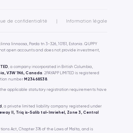
que de confidentialité
|
Information légale
inna linnaosa, Parda tn 3-326, 10151, Estonia. QUPPY
s not open accounts and does not provide investment,
ITED
, a company incorporated in British Columbia,
mbia, V3W 1N6, Canada
. 2PAYAPP LIMITED is registered
ration number
M23468538
.
 the applicable statutory registration requirements have
d
, a private limited liability company registered under
way II, Triq is-Salib tal-Imriehel, Zone 3, Central
utions Act, Chapter 376 of the Laws of Malta, and is