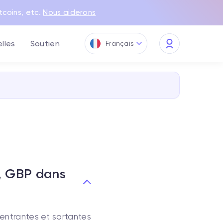
tcoins, etc.
Nous aiderons
lles
Soutien
Français
My
Quppy
, GBP dans
entrantes et sortantes