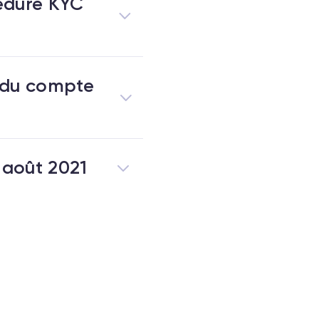
édure KYC
n du compte
 août 2021